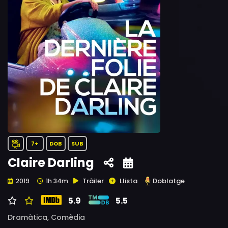
7+
DOB
SUB
Claire Darling
Tràiler
Llista
Doblatge
2019
1h 34m
5.9
5.5
Dramàtica,
Comèdia