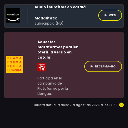
ridículs dels objectes. Cada venda i cada trobada fa
Àudio i subtítols en català
reiviure en la Claire records de la seva Fascinant, tot i
que també tràgica, vida. Aquesta última bogeria força
WEB
Modalitats:
el retorn de la seva filla Marie, amb la qual no té
Subscripció (HD)
contacte des que aquesta va decidir marxar-se de
casa fa ja més de vint anys.
Aquestes
plataformes podrien
oferir la versió en
català:
RECLAMA-HO
Participa en la
campanya de
Plataforma per la
Llengua.
Darrera actualització: 7 d'agost de 2026 a les 14:30