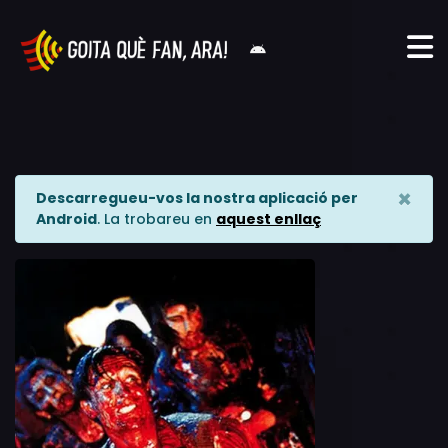
×
Descarregueu-vos la nostra aplicació per
Android
. La trobareu en
aquest enllaç