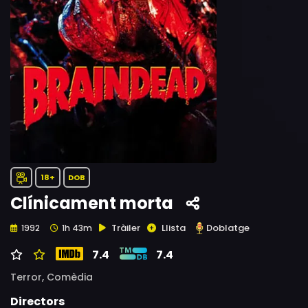
18+
DOB
Clínicament morta
Tràiler
Llista
Doblatge
1992
1h 43m
7.4
7.4
Terror,
Comèdia
Directors