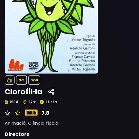
SC
DOB
Clorofil·la
Llista
1984
22m
7.8
Animació,
Ciència ficció
Directors