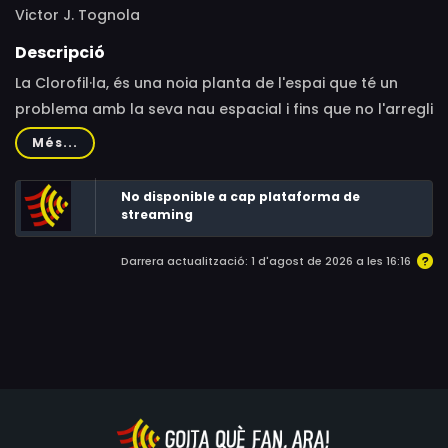
Victor J. Tognola
Descripció
La Clorofil·la, és una noia planta de l'espai que té un
problema amb la seva nau espacial i fins que no l'arregli
s'ha de quedar a la Terra. La contaminació de l'aire la
Més...
molesta molt, però potser un parell de nens amb qui
s'ha fet amiga i un botànic la podran ajudar...
No disponible a cap plataforma de
streaming
Darrera actualització: 1 d'agost de 2026 a les 16:16