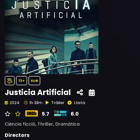
13+
SUB
Justicia Artificial
Tràiler
Llista
2024
1h 38m
5.7
6.0
Ciència ficció,
Thriller,
Dramàtica
Directors