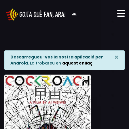
×
Descarregueu-vos la nostra aplicació per
Android
. La trobareu en
aquest enllaç