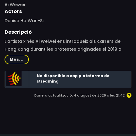
Ai Weiwei
Actors
Denise Ho Wan-Si
Descripció
L'artista xinès Ai Weiwei ens introdueix als carrers de
Hong Kong durant les protestes originades el 2019 a
causa de les restriccions de llibertats i del projecte de
Més...
llei que liquidava la independència judicial i l'autonomia
adquirida per la ciutat el 1997.
No disponible a cap plataforma de
streaming
Darrera actualització: 4 d'agost de 2026 a les 21:42