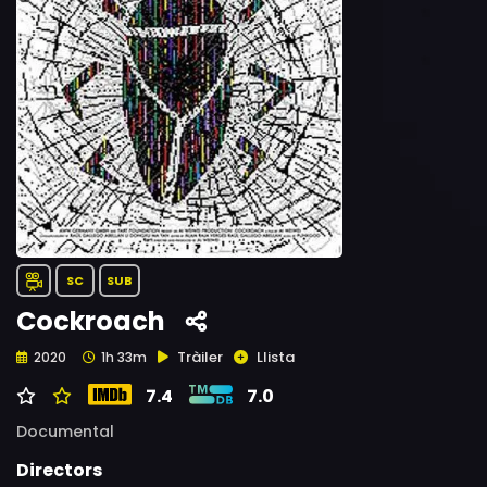
SC
SUB
Cockroach
Tràiler
Llista
2020
1h 33m
7.4
7.0
Documental
Directors