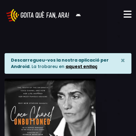
×
Descarregueu-vos la nostra aplicació per
Android
. La trobareu en
aquest enllaç