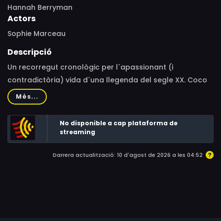
Hannah Berryman
Actors
Sophie Marceau
Descripció
Un recorregut cronològic per l´apassionant (i
contradictòria) vida d´una llegenda del segle XX. Coco
Chanel es va guanyar el seu lloc a la història de la
Més...
moda amb talent, misteri i astúcia. Els seus dissenys i el
seu discurs van canviar la manera de vestir, pensar i
No disponible a cap plataforma de
actuar de la dona contemporània, alliberant-la de
streaming
convencions i estretors. Gabrielle Chanel va escollir
Darrera actualització: 10 d'agost de 2026 a les 04:52
quina mena de persona volia ser, i va modelar la seva
vida sense pietat. Exigent, radical, independent, pionera i
astuta en un món d’homes.