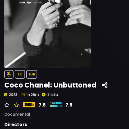
SC
SUB
Coco Chanel: Unbuttoned
Llista
2023
1h 29m
7.6
7.8
Documental
Directors