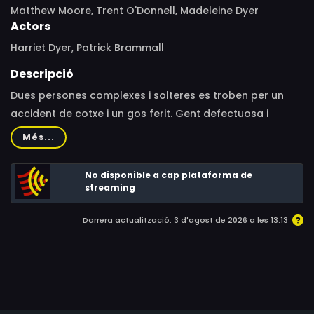
Matthew Moore, Trent O'Donnell, Madeleine Dyer
Actors
Harriet Dyer, Patrick Brammall
Descripció
Dues persones complexes i solteres es troben per un
accident de cotxe i un gos ferit. Gent defectuosa i
divertida que s'escull i és prou valenta per mostrar el
Més...
seu veritable jo i per a navegar per la vida plegada.
No disponible a cap plataforma de
streaming
Darrera actualització: 3 d'agost de 2026 a les 13:13