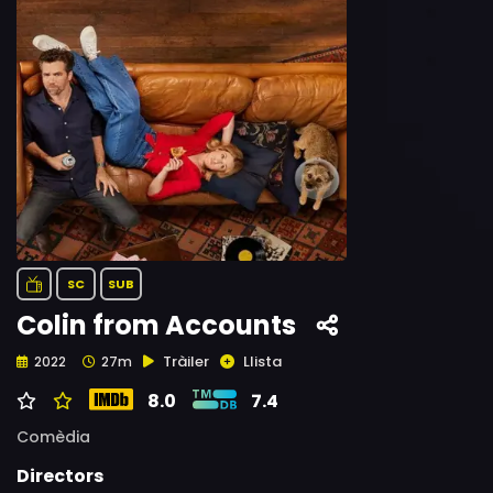
SC
SUB
Colin from Accounts
Tràiler
Llista
2022
27m
8.0
7.4
Comèdia
Directors