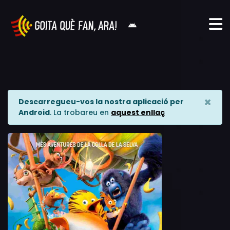
×
Descarregueu-vos la nostra aplicació per
Android
. La trobareu en
aquest enllaç