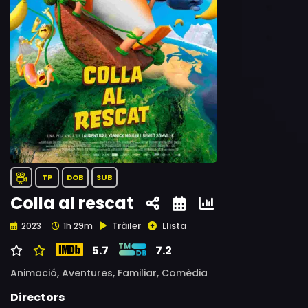
TP
DOB
SUB
Colla al rescat
Tràiler
Llista
2023
1h 29m
5.7
7.2
Animació,
Aventures,
Familiar,
Comèdia
Directors