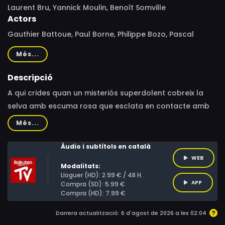
Laurent Bru, Yannick Moulin, Benoît Somville
Actors
Gauthier Battoue, Paul Borne, Philippe Bozo, Pascal
Casanova, Frédéric Cerdal, Jérémie Covillault, Emmanuel
Més...
Curtil, Laurent Morteau, Céline Monsarrat, Léopoldine
Serre, David Vincent, Marie-Christine Darah, Frantz
Descripció
Confiac, Xavier Fagnon, Guillaume Lebon, Jérémy Prévost
A qui crides quan un misteriós superdolent cobreix la
selva amb escuma rosa que esclata en contacte amb
l'aigua? A la colla de la selva! A menys d'un mes de
Més...
l'època de pluges, la cursa contrarellotge està en
marxa. Des del Pol Nord fins a l'Extrem Orient, travessant
Àudio i subtítols en català
muntanyes, deserts i oceans, els nostres herois hauran
WEB
Modalitats:
de viatjar pel món a la recerca d'un antídot, lluny de la
Lloguer (HD): 2.99 € / 48 H.
APP
selva que s'estimen tant!
Compra (SD): 5.99 €
Compra (HD): 7.99 €
Darrera actualització: 6 d'agost de 2026 a les 02:04