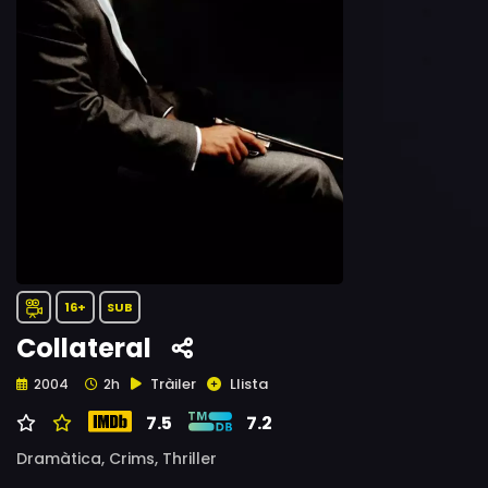
16+
SUB
Collateral
Tràiler
Llista
2004
2h
7.5
7.2
Dramàtica,
Crims,
Thriller