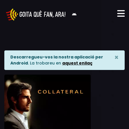
×
Descarregueu-vos la nostra aplicació per
Android
. La trobareu en
aquest enllaç