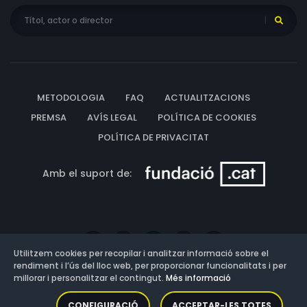
METODOLOGIA
FAQ
ACTUALITZACIONS
PREMSA
AVÍS LEGAL
POLÍTICA DE COOKIES
POLÍTICA DE PRIVACITAT
Amb el suport de:
Utilitzem cookies per recopilar i analitzar informació sobre el
rendiment i l’ús del lloc web, per proporcionar funcionalitats i per
millorar i personalitzar el contingut.
Més informació
Versió: 3.13.0.202607011342
CONFIGURACIÓ
ACCEPTAR-LES TOTES