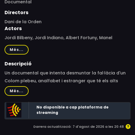
Documental
Directors
Dani de la Orden
Actors
Jordi Bilbeny, Jordi Indiano, Albert Fortuny, Manel
Capdevila
Més...
Descripció
Un documental que intenta desmuntar la fal·làcia d'un
Colom plebeu, analfabet i estranger que té els alts
càrrecs polítics i militars que només tenien els membres
Més...
de la casa reial i certs nobles.Qui era Cristòfor Colom?
Què en sabem de la seva vida i dels seus orígens? La
No disponible a cap plataforma de
versió més divulgada ens diu que Colom era un llaner
streaming
genovès, sorgit de les fondàries del misteri, sense
Darrera actualització: 7 d'agost de 2026 a les 20:48
carrera política ni militar, ni estudis de dret ni de