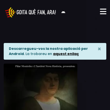
×
Descarregueu-vos la nostra aplicació per
Android
. La trobareu en
aquest enllaç