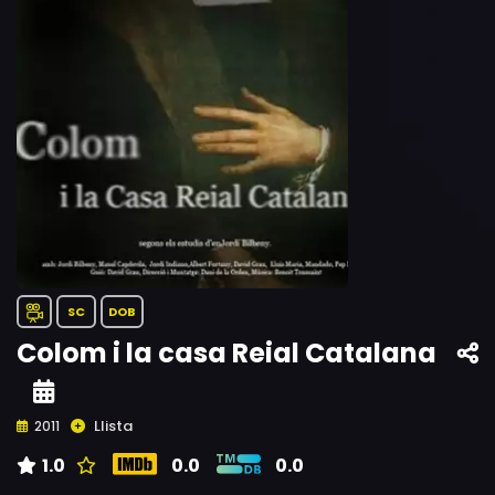
SC
DOB
Colom i la casa Reial Catalana
Llista
2011
1.0
0.0
0.0