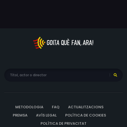
fiscalitat, que va ser nomenat pels Reis Catòlics, amb
l'acceptació de la cort i la conformitat de lleis i
d'institucions, virrei, almirall, governador i capità general
del nou regne de les Índies. Però, és concebible que un
estranger plebeu i analfabet rebés uns títols reservats
només als membres de la casa reial?
METODOLOGIA
FAQ
ACTUALITZACIONS
PREMSA
AVÍS LEGAL
POLÍTICA DE COOKIES
POLÍTICA DE PRIVACITAT