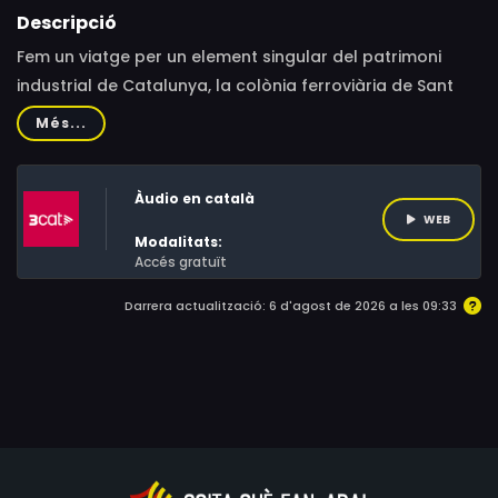
Descripció
Fem un viatge per un element singular del patrimoni
industrial de Catalunya, la colònia ferroviària de Sant
Vicenç de Calders. Es tracta de l'única colònia
Més...
ferroviària d'aquestes característiques al nostre país,
amb pavellons d'habitatges per als treballadors i
Àudio en català
serveis comunitaris. Vídeo produït per al Canal
WEB
MNACTEC del Museu Nacional de la Ciència i la Tècnica
Modalitats:
de Catalunya.
Accés gratuït
Darrera actualització: 6 d'agost de 2026 a les 09:33