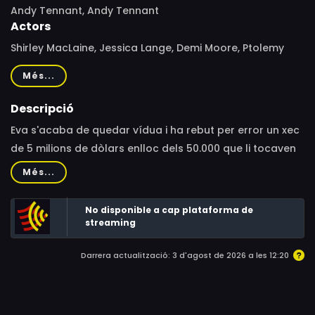
Andy Tennant, Andy Tennant
Actors
Shirley MacLaine, Jessica Lange, Demi Moore, Ptolemy
Slocum, Colin Walker, Robert Collier, Geraldine Singer,
Més...
Vincent De Paul, Rachel Deacon, Lynne Ashe, Billy
Connolly, Santiago Segura, Howard Hesseman, Matt
Descripció
Walsh, Jay Hayden, Rebecca Da Costa, Susan Parker,
Eva s'acaba de quedar vídua i ha rebut per error un xec
Ben Temple, Marnee Carpenter, Morgan Deare, Chad
de 5 milions de dòlars enlloc dels 50.000 que li tocaven
Gall, Miles Mussenden, Eileen Grubba, Jillian Batherson,
de veritat. Decideix anar a Gran Canaria de viatge amb
Més...
Stephanie Beacham, Adam LeFevre, Sergio Wolbers,
la seva millor amiga, però acabaran sent fugitives.
Antonio Ibáñez, Frank Feys, Molly Malcolm, Miguel Angel
No disponible a cap plataforma de
Gilbert, Paloma Peraile, Diana Ruiz, Hermi Oriuella,
streaming
Alberto Jo Lee, Verónica Polo, Toni Acosta, Simón
Andreu, Tavi García, Mario Tardón, Mario de la Rosa,
Darrera actualització: 3 d'agost de 2026 a les 12:20
Rosemberg Salgado, César Vea