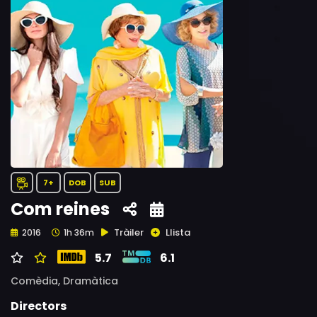
7+
DOB
SUB
Com reines
Tràiler
Llista
2016
1h 36m
5.7
6.1
Comèdia,
Dramàtica
Directors