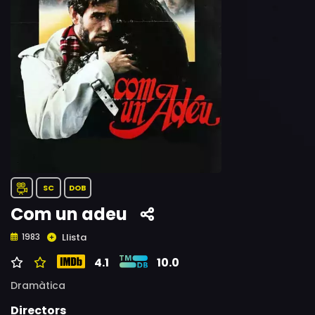
SC
DOB
Com un adeu
Llista
1983
4.1
10.0
Dramàtica
Directors