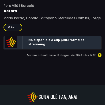
Pere Vilà i Barceló
Actors
Mario Pardo, Fiorella Faltoyano, Mercedes Camins, Jorge
Humet, Ana María Segura, Marina Rossell, Íñigo Gurrea,
Més...
Bigas Luna, Josep Maria Forn, Vicenç Manel Domènech,
Alicia Buch, Dolores Canals, Jorge Maria Crispi, Javier
No disponible a cap plataforma de
Figuerola, Vicente Fàbregas, Pedro Raich, Jorge Reguant,
streaming
Isabel Soriano, Rosa Maria Toran, Montserrat Vallvé
Darrera actualització: 8 d'agost de 2026 a les 12:30