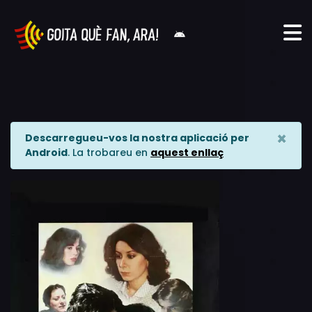
×
Descarregueu-vos la nostra aplicació per
Android
. La trobareu en
aquest enllaç