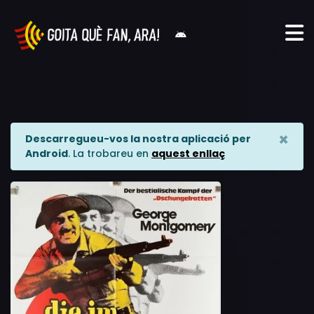
×
Descarregueu-vos la nostra aplicació per
Android
. La trobareu en
aquest enllaç