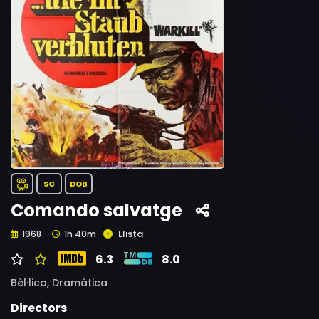
SC
DOB
Comando salvatge
Llista
1968
1h 40m
6.3
8.0
Bèl·lica,
Dramàtica
Directors