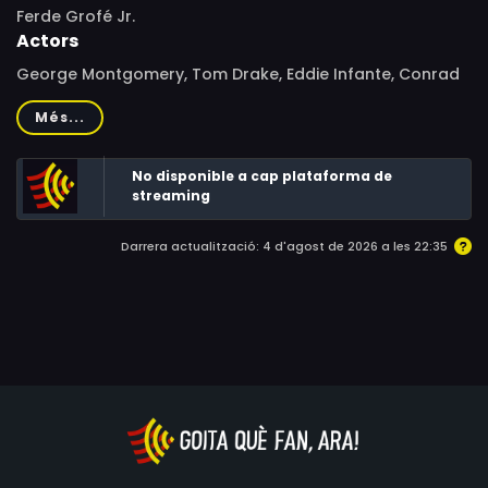
Ferde Grofé Jr.
Actors
George Montgomery, Tom Drake, Eddie Infante, Conrad
Parham, Henry Duval, Joaquin Fajardo, Paul Edwards Jr.,
Més...
Claude Wilson, Ken Loring
No disponible a cap plataforma de
streaming
Darrera actualització: 4 d'agost de 2026 a les 22:35