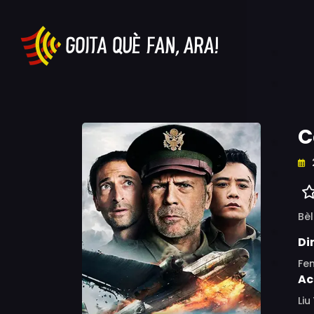
C
Bèl
Di
Fe
Ac
Liu