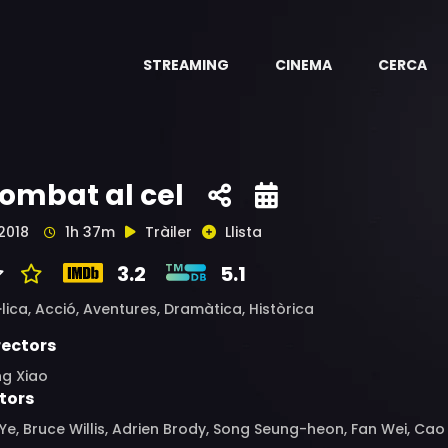
STREAMING
CINEMA
CERCA
ombat al cel
2018
1h 37m
Tràiler
Llista
3.2
5.1
·lica,
Acció,
Aventures,
Dramàtica,
Històrica
rectors
ng Xiao
tors
 Ye, Bruce Willis, Adrien Brody, Song Seung-heon, Fan Wei, Cao