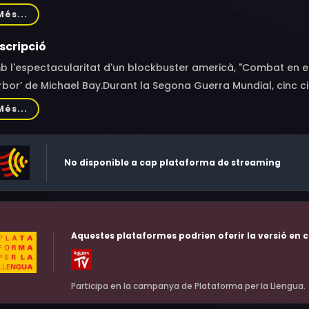
 Ting-Fung, Rumer Willis, Janine Chang Chun-Ning, Simon Yam,
Més...
nzheng, Ray Lui, Niki Chow, Kenny Bee, Eric Tsang Chi-Wai, W
e, Zhang Fan
scripció
 l'espectacularitat d'un blockbuster americà, "Combat en el ce
bor’ de Michael Bay.Durant la Segona Guerra Mundial, cinc 
ricà Jack Johnson (Bruce Willis), es van obrir pas amb els s
Més...
ça Aèria Japonesa per a protegir una important màquina milit
dial, amb més de 268 atacs aeris entre 1938-1943.
No disponible a cap plataforma de streaming
Aquestes plataformes podrien oferir la versió en c
Participa en la campanya de Plataforma per la Llengua.