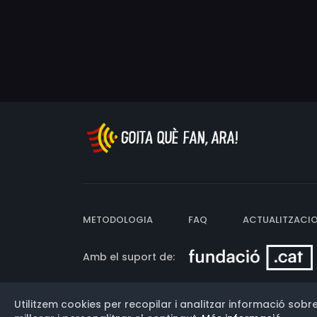
METODOLOGIA
FAQ
ACTUALITZACI
Amb el suport de:
Utilitzem cookies per recopilar i analitzar informació sobre
Versió: 3.13.0.202607011342