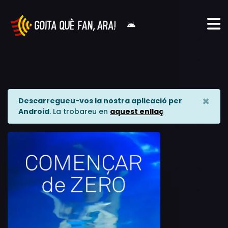
×
Descarregueu-vos la nostra aplicació per
Android
. La trobareu en
aquest enllaç