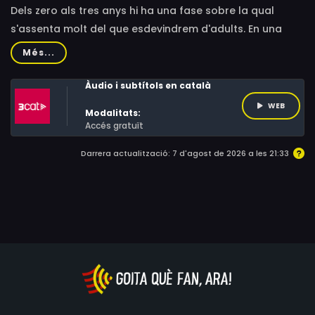
Dels zero als tres anys hi ha una fase sobre la qual
s'assenta molt del que esdevindrem d'adults. En una
societat cada vegada més desigual, les polítiques
Més...
públiques més rendibles són les que tenen per objectiu
aquests anys.
Àudio i subtítols en català
WEB
Modalitats:
Accés gratuït
Darrera actualització: 7 d'agost de 2026 a les 21:33