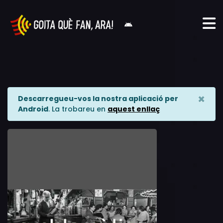
×
Descarregueu-vos la nostra aplicació per
Android
. La trobareu en
aquest enllaç