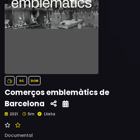
SC
DOB
Comerços emblemàtics de
Barcelona
Llista
2021
5m
Documental