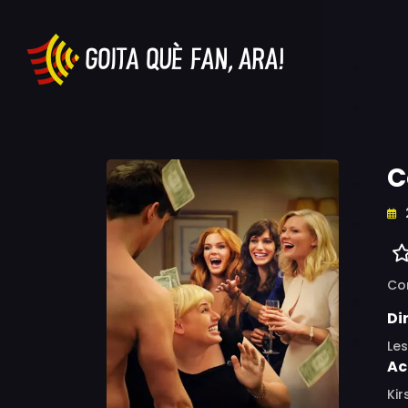
C
Co
Di
Le
Ac
Kir