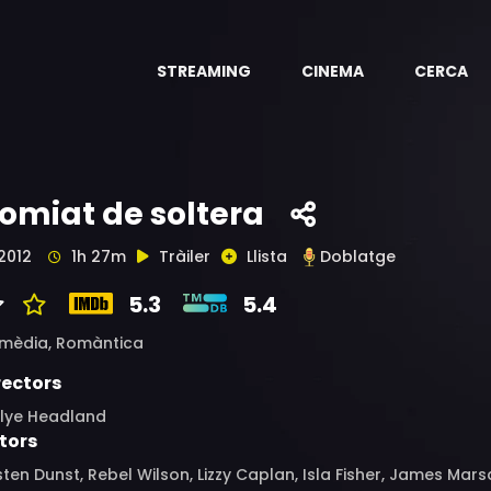
STREAMING
CINEMA
CERCA
omiat de soltera
2012
1h 27m
Tràiler
Llista
Doblatge
5.3
5.4
mèdia,
Romàntica
rectors
slye Headland
tors
sten Dunst, Rebel Wilson, Lizzy Caplan, Isla Fisher, James Ma