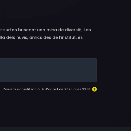
eck, Shauna Miles, Arden Myrin, Candy
a Rose Hopkins, Megan Neuringer, Leslie
Erik Parian
 surten buscant una mica de diversió, i en
 dels nuvis, amics des de l'institut, es
 la núvia insisteix que sigui una festa light,
 ben aviat...
Darrera actualització: 4 d'agost de 2026 a les 22:10