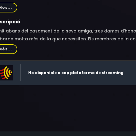
Arthur, Ann Dowd, Andrew Rannells, Sue Jean Kim, Ella Rae P
Més...
kley, Horatio Sanz, June Diane Raphael, Paul Corning Jr., Ann
sel, Jenn Schatz, Beth Hoyt, Melissa Stephens, Chris Cardona, 
scripció
nit abans del casament de la seva amiga, tres dames d'honor
baran molta més de la que necessiten. Els membres de la colla
neixen per a una última festa de solters a Nova York. Però quan
Més...
 noies es munten la seva pròpia. Les coses es posen salvatges
No disponible a cap plataforma de streaming