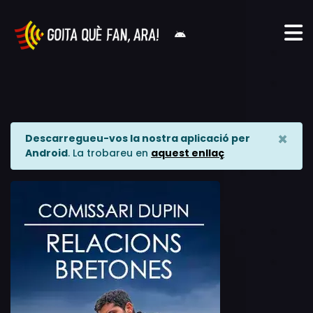
×
Descarregueu-vos la nostra aplicació per
Android
. La trobareu en
aquest enllaç