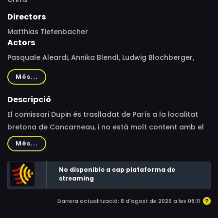
Directors
Matthias Tiefenbacher
Actors
Pasquale Aleardi, Annika Blendl, Ludwig Blochberger,
Sibylle Canonica, Michael Prelle, Gudrun Ritter, Walter
Més...
Kreye, Ulrike C. Tscharre, Ernst Stötzner, Jan Georg
Schütte
Descripció
El comissari Dupin és traslladat de París a la localitat
bretona de Concarneau, i no està molt content amb el
canvi. A la ciutat veïna de Pont-Aven es produeix
Més...
l'assassinat de Loïc Pennec al llegendari Hotel Central.
Al principi tothom és sospitós, el seu fill, el seu
No disponible a cap plataforma de
germanastre André, la seva dona, i el xef de l'hotel.
streaming
Quan Dupin visita el metge s'assabenta que l'home
Darrera actualització: 8 d'agost de 2026 a les 08:11
assassinat patia una malaltia terminal.