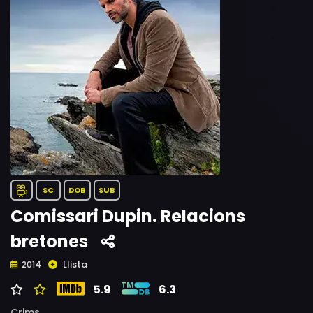
SC
DOB
SUB
Comissari Dupin. Relacions
bretones
Llista
2014
5.9
6.3
Crims