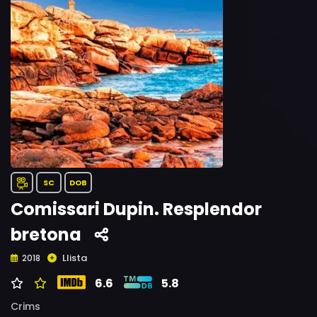
SC
DOB
Comissari Dupin. Resplendor
bretona
Llista
2018
6.6
5.8
Crims