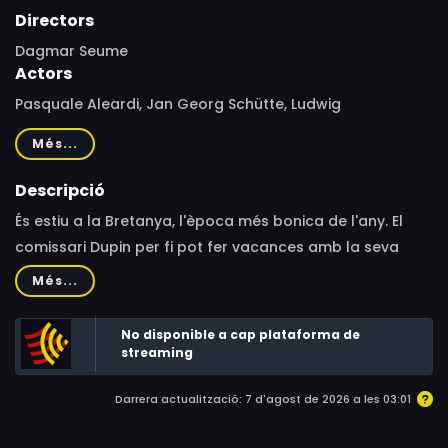
Directors
Dagmar Seume
Actors
Pasquale Aleardi, Jan Georg Schütte, Ludwig
Blochberger, Annika Blendl, Christina Hecke
Més...
Descripció
És estiu a la Bretanya, l'època més bonica de l'any. El
comissari Dupin per fi pot fer vacances amb la seva
companya, la Claire, però sembla que la tranquil·litat
Més...
del descans no està feta per a ell, ja que només arribar,
s'assabenta que allà mateix, a la pintoresca costa de
No disponible a cap plataforma de
Granit Rosa, resulta que fa set anys es va produir un
streaming
assassinat en una pedrera abandonada. En una
Darrera actualització: 7 d'agost de 2026 a les 03:01
passejada, Dupin coneix l'empresari immobiliari Gilbert
Durand. Els dos homes de seguida s'entenen, però