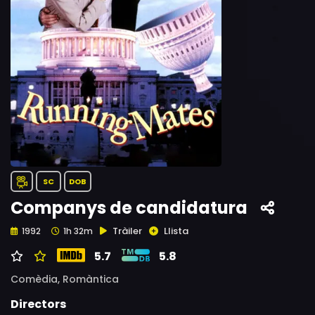
SC
DOB
Companys de candidatura
Tràiler
Llista
1992
1h 32m
5.7
5.8
Comèdia,
Romàntica
Directors