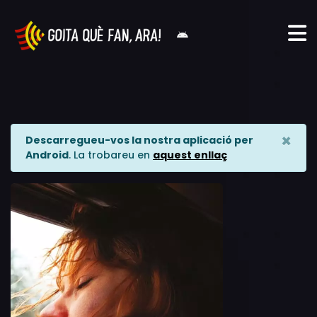
×
Descarregueu-vos la nostra aplicació per
Android
. La trobareu en
aquest enllaç