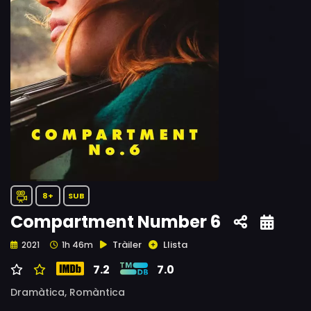
8+
SUB
Compartment Number 6
Tràiler
Llista
2021
1h 46m
7.2
7.0
Dramàtica,
Romàntica