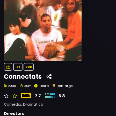
15+
DOB
Connectats
Llista
Doblatge
2000
30m
7.7
5.8
Comèdia,
Dramàtica
Directors