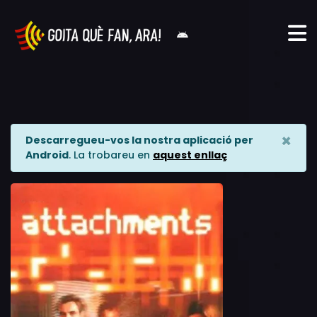
×
Descarregueu-vos la nostra aplicació per
Android
. La trobareu en
aquest enllaç