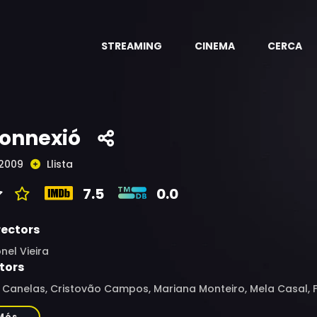
STREAMING
CINEMA
CERCA
onnexió
2009
Llista
7.5
0.0
rectors
nel Vieira
tors
 Canelas, Cristovão Campos, Mariana Monteiro, Mela Casal, F
stineras
Més...