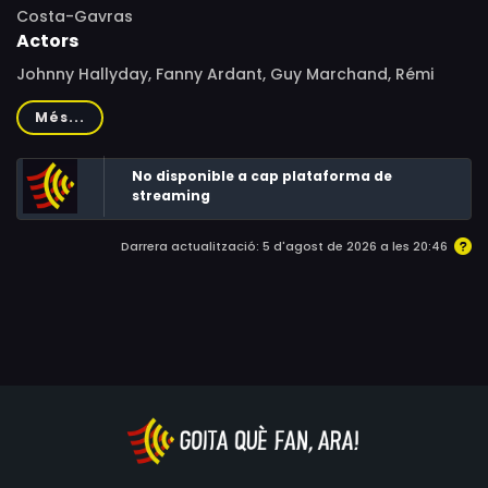
Costa-Gavras
Actors
Johnny Hallyday, Fanny Ardant, Guy Marchand, Rémi
Martin, Caroline Pochon, Fabrice Luchini, Françoise Bette,
Més...
Ann-Gisel Glass, Julien Bertheau, Robert Deslandes,
Rosine Cadoret, Philippe De Brugada, Michel Crémadès,
No disponible a cap plataforma de
Gérard Dubois, Anne Macina, Vincent Martin, Françoise
streaming
Michaud, Charly Chemouny, Mouss Zouheyri, Alejandra
Vidal, Claudine Berg, Marc Estrada, Jeanne Herviale,
Darrera actualització: 5 d'agost de 2026 a les 20:46
François Levantal, Sophie Michaud, Georges Montillier,
François Négret, Patrick Bauchau