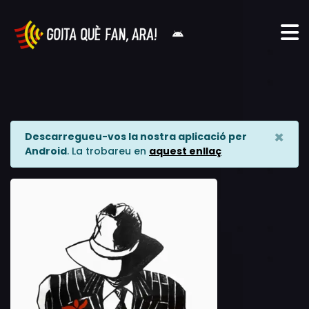
×
Descarregueu-vos la nostra aplicació per
Android
. La trobareu en
aquest enllaç