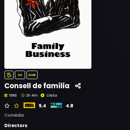
SC
DOB
Consell de família
Llista
1986
2h 4m
5.4
4.8
Comèdia
Directors