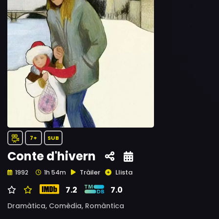
7+
SUB
Conte d'hivern
Tràiler
Llista
1992
1h 54m
7.2
7.0
Dramàtica,
Comèdia,
Romàntica