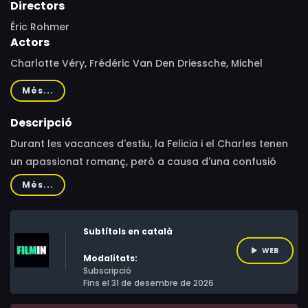
Directors
Éric Rohmer
Actors
Charlotte Véry, Frédéric Van Den Driessche, Michel
Voletti, Hervé Furic, Frédéric van den Driessche, Ava
Més...
Loraschi, Christiane Desbois, Rosette, Jean-Luc Revol,
Haydée Caillot, Jean-Claude Biette, Marie Rivière,
Descripció
Claudine Paringaux, Roger Dumas, Danièle Lebrun, Diane
Durant les vacances d'estiu, la Felicia i el Charles tenen
Lepvrier, Edwige Navarro, François Rauscher, Daniel
un apassionat romanç, però a causa d'una confusió
Tarrare, Éric Wapler, Gaston Richard, Maria Coin
d'adreces perden el contacte. Cinc anys després, per
Més...
Nadal, la Felicia s'ha traslladat a París amb la seva
mare i amb la seva filla nascuda nou mesos després
Subtítols en català
d'aquell estiu.
WEB
Modalitats:
Subscripció
Fins el 31 de desembre de 2026