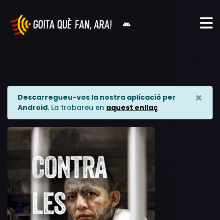
×
Descarregueu-vos la nostra aplicació per
Android
. La trobareu en
aquest enllaç