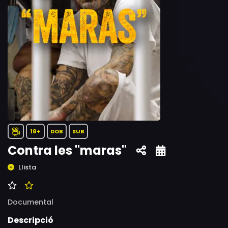
18+
DOB
SUB
Contra les "maras"
Llista
Documental
Descripció