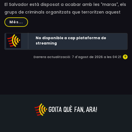
El Salvador està disposat a acabar amb les "maras", els
grups de criminals organitzats que terroritzen aquest
país i d'altres de l'Amèrica Central. Des de fa un any,
Més...
15.000 presoners d'aquestes organitzacions, la majoria
dels quals mai no en sortiran vius, omplen el CECOT
No disponible a cap plataforma de
(Centre de Contenció del Terrorisme), considerada la
streaming
presó més gran i dura del món. Aquesta presó és el
Darrera actualització: 7 d'agost de 2026 a les 04:21
màxim exponent de la guerra contra les bandes que ha
engegat Nayib Bukele, el president d'El Salvador.