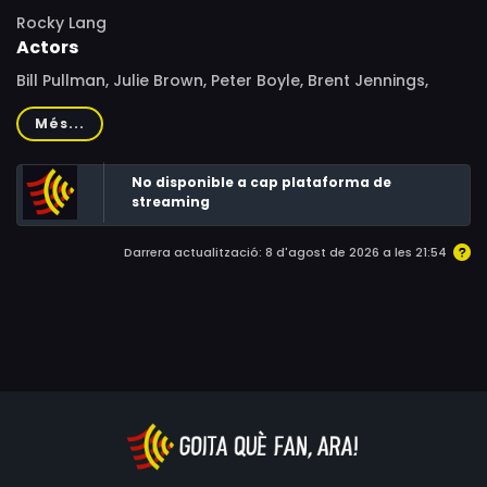
Rocky Lang
Actors
Bill Pullman, Julie Brown, Peter Boyle, Brent Jennings,
James Le Gros, Paxton Whitehead, Josh Mostel, Cathy
Més...
Ladman, Nancy Fish, Zoe Trilling, Claire Stansfield, Lenore
Kasdorf, David Spielberg, Kim Walker, Prince Hughes,
No disponible a cap plataforma de
Timothy Stack, Lauren Lane
streaming
Darrera actualització: 8 d'agost de 2026 a les 21:54