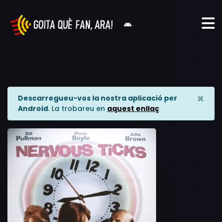
×
Descarregueu-vos la nostra aplicació per
Android
. La trobareu en
aquest enllaç