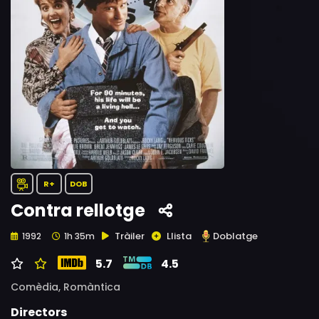
R+
DOB
Contra rellotge
Tràiler
Llista
Doblatge
1992
1h 35m
5.7
4.5
Comèdia,
Romàntica
Directors