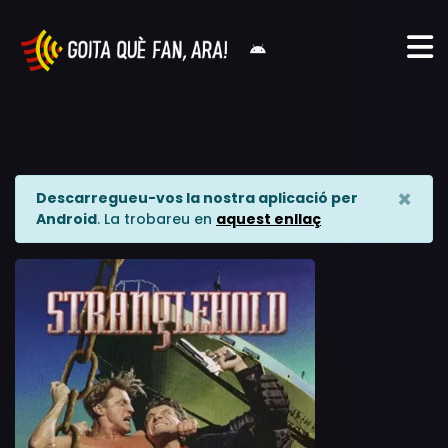
×
Descarregueu-vos la nostra aplicació per
Android
. La trobareu en
aquest enllaç