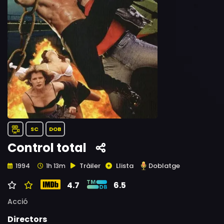
SC
DOB
Control total
Tràiler
Llista
Doblatge
1994
1h 13m
4.7
6.5
Acció
Directors