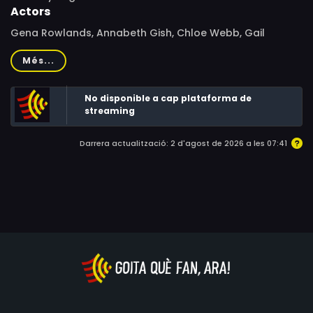
Actors
Gena Rowlands, Annabeth Gish, Chloe Webb, Gail
Strickland, Judy Parfitt, Phyllis Logan, Cherie Lunghi, Clyde
Més...
Kusatsu, Kim Braden, Pamela Brull, Stan Egi, Sab Shimono,
Sylvia Short, Lauren Levy, Ginger Darnell, Lorna Newberry,
No disponible a cap plataforma de
Simon Templeman, Mary Nell Santacroce, James Saito,
streaming
Taylor Simpson, Yuji Okumoto, Natsuko Ohama
Darrera actualització: 2 d'agost de 2026 a les 07:41