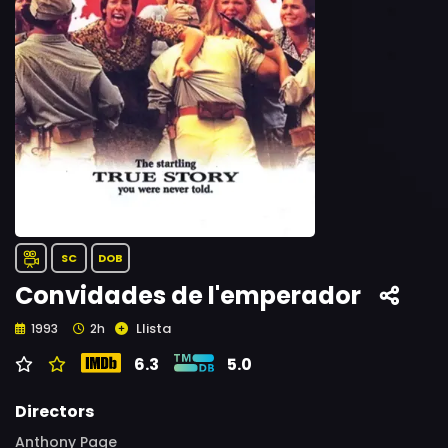
SC
DOB
Convidades de l'emperador
Llista
1993
2h
6.3
5.0
Directors
Anthony Page