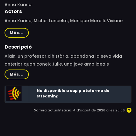
Anna Karina
Actors
Anna Karina, Michel Lancelot, Monique Morelli, Viviane
Blassel, Bob Asklöf, Jean Aurel, Gérard Pereira, Raphael
Més...
Mattei, Danny Brown, Lynn Berkley, Eliane Fourastié, Gilles
Exbrayat, Philippe Exbrayat, Eric Robert de Saint Victor
Descripció
Alain, un professor d’història, abandona la seva vida
anterior quan coneix Julie, una jove amb ideals
revolucionaris, i comencen a viure junts. Marxen a Nova
Més...
York per vacances, però la seva aventura es veu
truncada al saber que esperen un fill, canviant
No disponible a cap plataforma de
dràsticament el destí de la seva vida en comú i per
streaming
separat.
Darrera actualització: 4 d'agost de 2026 a les 20:06