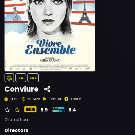
SC
SUB
Conviure
Tràiler
Llista
1973
1h 34m
5.9
5.4
Dramàtica
Directors