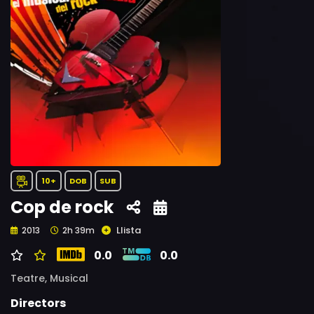
10+
DOB
SUB
Cop de rock
Llista
2013
2h 39m
0.0
0.0
Teatre,
Musical
Directors