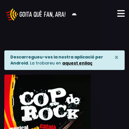
×
Descarregueu-vos la nostra aplicació per
Android
. La trobareu en
aquest enllaç