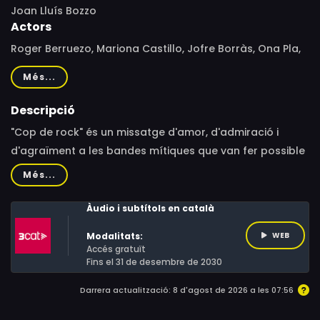
Joan Lluís Bozzo
Actors
Roger Berruezo, Mariona Castillo, Jofre Borràs, Ona Pla,
Mònica Vives, Albert Martínez, Paula Vives, Llorenç
Més...
Santamaria, Miquel Malirach, Nico Baumgartner, Íngrid
Domènech, Pablo Ibáñez García, Anna Escribà, Eva
Descripció
Espejo, Jorge Velasco
"Cop de rock" és un missatge d'amor, d'admiració i
d'agraïment a les bandes mítiques que van fer possible
el miracle del rock català a principis de la dècada dels
Més...
90 fins avui. També és un missatge d'estímul i record a
un públic enfervorit que va omplir a vessar els recintes
Àudio i subtítols en català
on tocaven. El suport de tantíssims seguidors va donar
Modalitats:
WEB
sentit a aquest moviment musical que va marcar tota
Accés gratuït
una generació.
Fins el 31 de desembre de 2030
Darrera actualització: 8 d'agost de 2026 a les 07:56