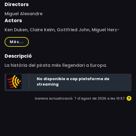
Directors
Miguel Alexandre
Actors
Ken Duken, Claire Keim, Gottfried John, Miguel Herz-
Kestranek, Stephan Luca, Frank Giering, Timo Dierkes,
Més...
Jochen Nickel, Antonio Wannek, Gudrun Landgrebe, Pepa
López, Pep Ferrer, Rolf Kanies, Miroslav Navrátil, Jan-
Descripció
Hendrik Kiefer
La història del pirata més llegendari a Europa.
No disponible a cap plataforma de
streaming
Darrera actualització: 7 d'agost de 2026 a les 10:57