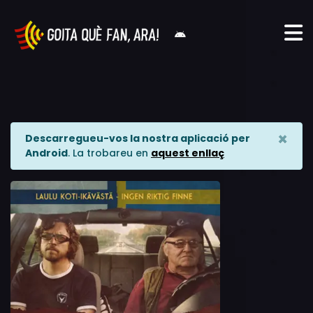
×
Descarregueu-vos la nostra aplicació per
Android
. La trobareu en
aquest enllaç