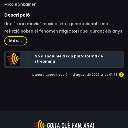
Mika Ronkainen
Descripció
Una “road movie” musical intergeneracional i una
reflexió sobre el fenomen migratori que, durant els anys
60 i 70, va conduir a 600.000 finlandesos a instal•lar-se
Més...
en terres sueques buscant la feina que no trobaven al
seu país.
No disponible a cap plataforma de
streaming
Darrera actualització: 4 d'agost de 2026 a les 01:48