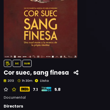
SC
SUB
Cor suec, sang finesa
Llista
2013
1h 30m
7.1
5.8
Documental
Directors