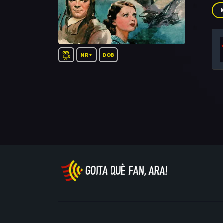
Fen
For
NR+
DOB