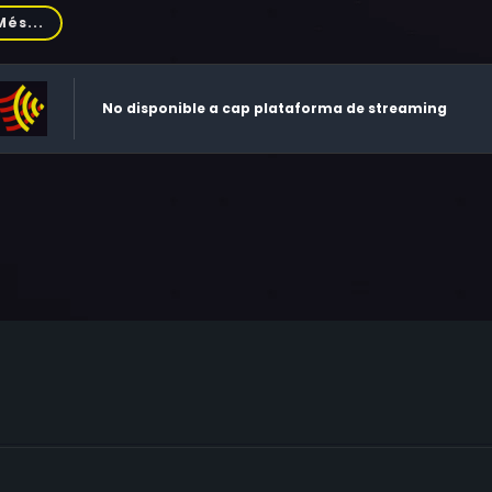
ton, Frank Albertson, Hans Fuerberg, Thomas Carrigan, Willi
Més...
d, Jim Thorpe
No disponible a cap plataforma de streaming