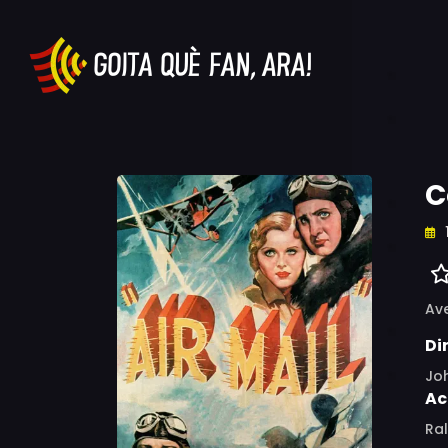
C
Av
Di
Jo
Ac
Ral