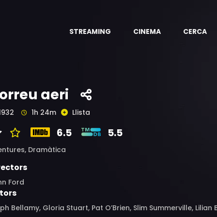
STREAMING
CINEMA
CERCA
orreu aeri
1932
1h 24m
Llista
6.5
5.5
entures,
Dramàtica
rectors
hn Ford
tors
ph Bellamy, Gloria Stuart, Pat O’Brien, Slim Summerville, Lilian