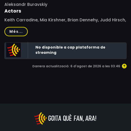
Aleksandr Buravskiy
Actors
Keith Carradine, Mia Kirshner, Brian Dennehy, Judd Hirsch,
Mercedes Ruehl, Bronson Pinchot, Kim Hunter, Mark
Més...
Sheppard, Marla Frees, Don Harvey
No disponible a cap plataforma de
streaming
Darrera actualització: 6 d'agost de 2026 a les 03:46