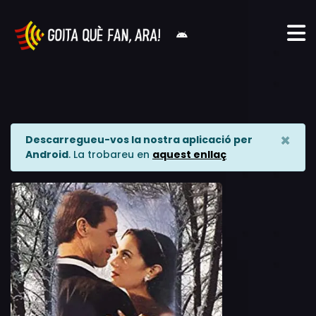
×
Descarregueu-vos la nostra aplicació per
Android
. La trobareu en
aquest enllaç