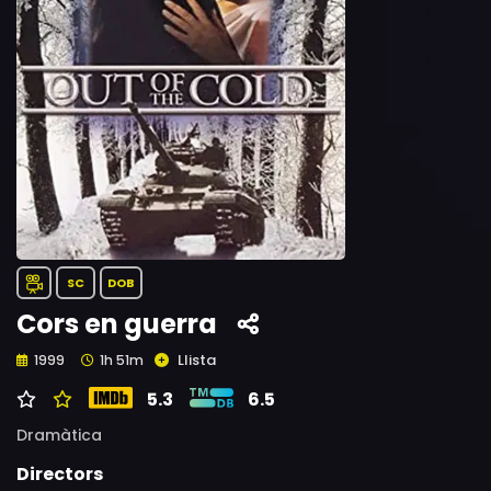
SC
DOB
Cors en guerra
Llista
1999
1h 51m
5.3
6.5
Dramàtica
Directors