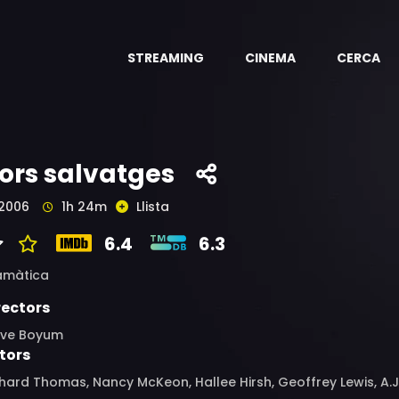
STREAMING
CINEMA
CERCA
ors salvatges
2006
1h 24m
Llista
6.4
6.3
amàtica
rectors
eve Boyum
tors
hard Thomas, Nancy McKeon, Hallee Hirsh, Geoffrey Lewis, A.J