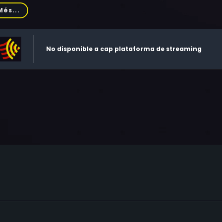
o Wells, Amanda Carlin, Mary-Margaret Lewis, Alan Fudge, Lo
Més...
No disponible a cap plataforma de streaming