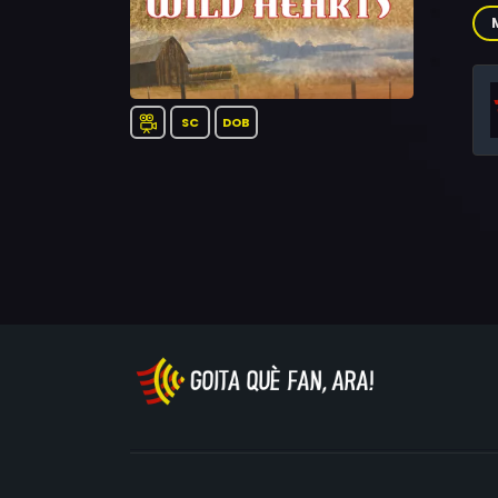
Tic
SC
DOB