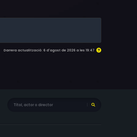
uisa Abernathy, Steve Seagren, Gregg Martin
Darrera actualització: 6 d'agost de 2026 a les 19:47