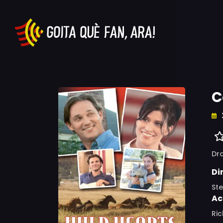
C
Dr
Di
St
Ac
Ric