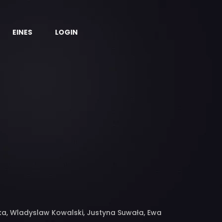
EINES
LOGIN
a, Wladyslaw Kowalski, Justyna Suwała, Ewa