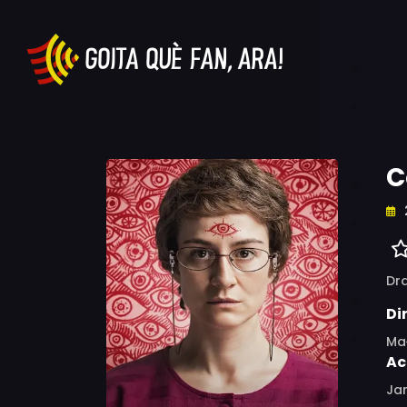
C
Dr
Di
Ma
Ac
Ja