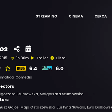
STREAMING
CINEMA
CERCA
os
2015
1h 30m
Tràiler
Llista
6.4
6.0
amàtica,
Comèdia
rectors
łgorzata Szumowska, Małgorzata Szumowska
tors
nusz Gajos, Maja Ostaszewska, Justyna Suwala, Ewa Dalkowsk