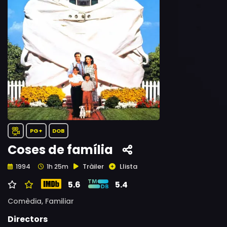
PG+
DOB
Coses de família
Tràiler
Llista
1994
1h 25m
5.6
5.4
Comèdia,
Familiar
Directors