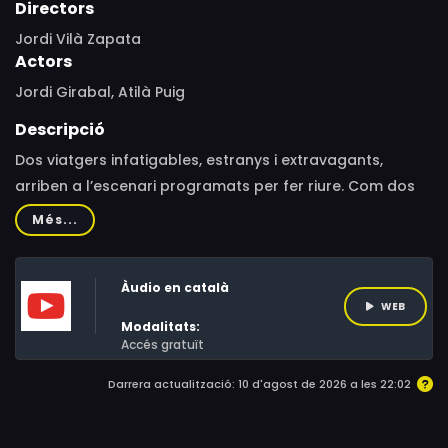
Directors
Jordi Vilà Zapata
Actors
Jordi Girabal, Atilà Puig
Descripció
Dos viatgers infatigables, estranys i extravagants,
arriben a l’escenari programats per fer riure. Com dos
homes orquestra, despleguen les seves millors
Més...
habilitats: Fan música impossible, fan teatre
“reciclàssic”, fan l’animal i fins i tot, ens avancen el futur
Àudio en català
en viu i en directe! Cösmix, dos còmics de dimensions
WEB
còsmiques i un mix de bogeria! Esteu preparats? Doncs
Modalitats:
ja els tenim aquí!
Accés gratuït
Darrera actualització: 10 d'agost de 2026 a les 22:02