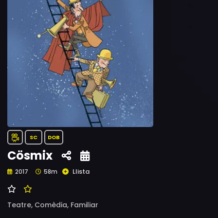
SC
DOB
Cösmix
Llista
2017
58m
Teatre,
Comèdia,
Familiar