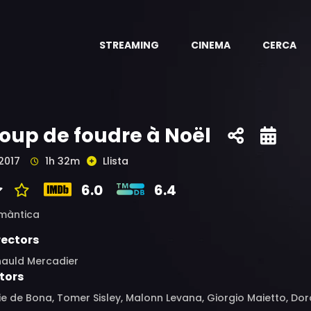
STREAMING
CINEMA
CERCA
oup de foudre à Noël
2017
1h 32m
Llista
6.0
6.4
màntica
rectors
nauld Mercadier
tors
ie de Bona, Tomer Sisley, Malonn Levana, Giorgio Maietto, D