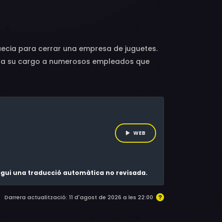
e, Mirka Valova, Janicke Askevold, Oussama
, Anaïs Delva, Tatiana Werner, Laurent
uecia para cerrar una empresa de juguetes.
ne a su cargo a numerosos empleados que
WEB
 sigui una traducció automàtica no revisada.
Darrera actualització: 11 d'agost de 2026 a les 22:00