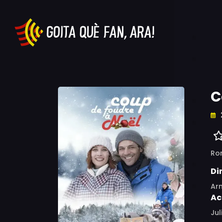
C
Ro
Di
Ar
Ac
Jul