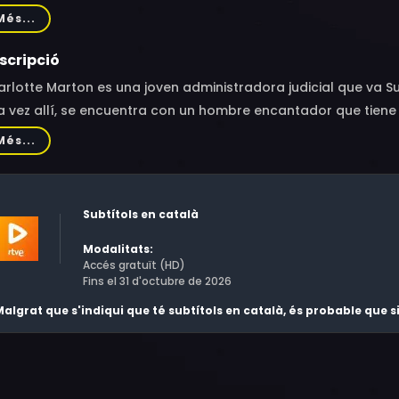
etto, Gianni Giardinelli, William Robquin, Christian Bouillett
Més...
ddam, Ivan Mathias Peterson, Luca Nils Mertel, Louisy Joseph
elvogel, Erik Svane, Jules Baudat
scripció
rlotte Marton es una joven administradora judicial que va S
a vez allí, se encuentra con un hombre encantador que tie
cesitan mantener su puesto de trabajo.
Més...
Subtítols en català
Modalitats:
Accés gratuït (HD)
Fins el 31 d'octubre de 2026
algrat que s'indiqui que té subtítols en català, és probable que