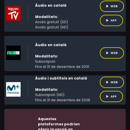
Chaoge. Amb l'ajuda de Jiang Ziya, lidera una rebel·lió
Xiaobo, Chun Xiao, Qilemuge, Zhang Xuehan, Qian Bo, Ha
Àudio en català
WEB
per enderrocar el tirà.
Ha, Wang Feihu, Xiao Long, Han Pengyi, Yan Guanying,
Modalitats:
Hao Feng, Wang Qianglong, Wu Hsing-Guo, Nashi, Liu
APP
Accés gratuït (SD)
Accés gratuït (HD)
Chao, Zhang Yilong, Sun Huangchen, Alijang Kuerban
Àudio en català
WEB
Modalitats:
Subscripció
Fins el 31 de desembre de 2031
Àudio i subtítols en català
WEB
Modalitats:
Subscripció (HD)
APP
Fins el 31 de desembre de 2026
Aquestes
plataformes podrien
oferir la versió en