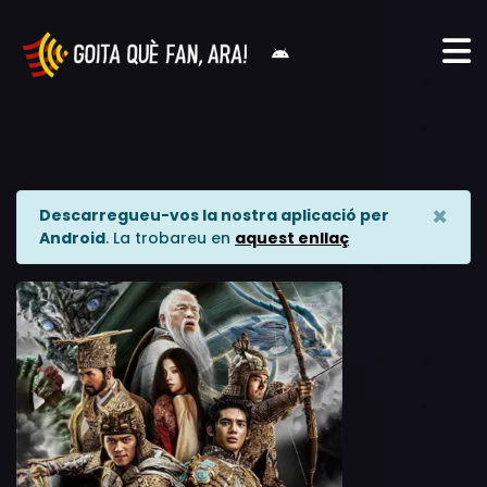
×
Descarregueu-vos la nostra aplicació per
Android
. La trobareu en
aquest enllaç