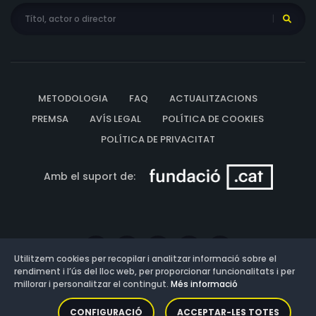
METODOLOGIA
FAQ
ACTUALITZACIONS
PREMSA
AVÍS LEGAL
POLÍTICA DE COOKIES
POLÍTICA DE PRIVACITAT
Amb el suport de:
Utilitzem cookies per recopilar i analitzar informació sobre el
rendiment i l’ús del lloc web, per proporcionar funcionalitats i per
millorar i personalitzar el contingut.
Més informació
Versió: 3.13.0.202607011342
CONFIGURACIÓ
ACCEPTAR-LES TOTES