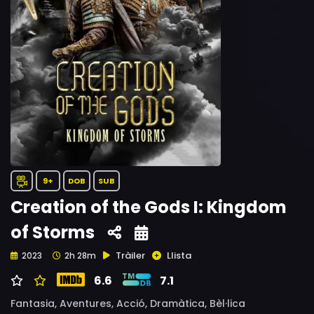
9+
DOB
SUB
Creation of the Gods I: Kingdom
of Storms
Tràiler
Llista
2023
2h 28m
6.6
7.1
Fantasia,
Aventures,
Acció,
Dramàtica,
Bèl·lica