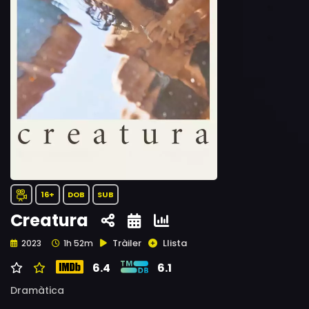
16+
DOB
SUB
Creatura
Tràiler
Llista
2023
1h 52m
6.4
6.1
Dramàtica