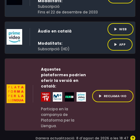
Modalitats:
Subscripció
Fins el 22 de desembre de 2033
WEB
Àudio en català
Modalitats:
APP
Subscripció (HD)
Aquestes
plataformes podrien
oferir la versió en
català:
RECLAMA-HO
Participa en la
campanya de
Plataforma per la
Llengua.
Darrera actualització: 8 d'agost de 2026 a les 18:47