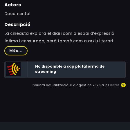
Actors
Documental
Descripció
La cineasta explora el diari com a espai d’expressió
íntima i censurada, però també com a arxiu literari
generacional. Un collage visceral que contraposa la
Més...
força, la violència i la tendresa d’aquestes primeres
paraules amb l’estètica infantil —peluix, purpurina i
No disponible a cap plataforma de
cadenats— pensada per silenciar-les.
streaming
Darrera actualització: 6 d'agost de 2026 a les 03:23