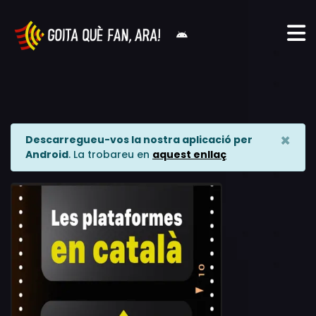
×
Descarregueu-vos la nostra aplicació per
Android
. La trobareu en
aquest enllaç