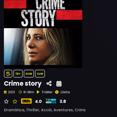
16+
DOB
SUB
Crime story
Tràiler
Llista
2021
1h 38m
4.0
3.8
Dramàtica,
Thriller,
Acció,
Aventures,
Crims