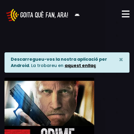
×
Descarregueu-vos la nostra aplicació per
Android
. La trobareu en
aquest enllaç