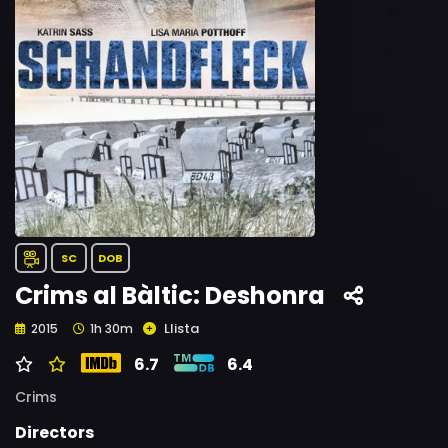
SC
DOB
Crims al Bàltic: Deshonra
Llista
2015
1h 30m
6.7
6.4
Crims
Directors