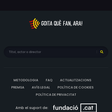
ancià amb problemes d'alcoholisme i un historial
policial, és detingut en un principi com a sospitós del
crim.
METODOLOGIA
FAQ
ACTUALITZACIONS
PREMSA
AVÍS LEGAL
POLÍTICA DE COOKIES
POLÍTICA DE PRIVACITAT
Amb el suport de: