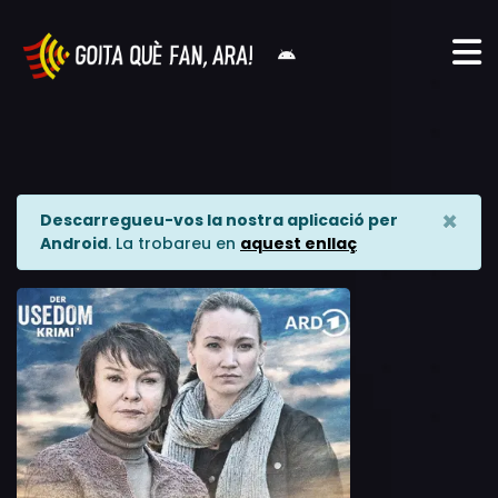
×
Descarregueu-vos la nostra aplicació per
Android
. La trobareu en
aquest enllaç