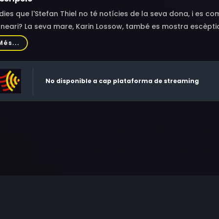
dies que l'Stefan Thiel no té notícies de la seva dona, i es 
neari? La seva mare, Karin Lossow, també es mostra escèptic
 condueix a un barri marginal de Stettin, al costat polonès de 
Més...
encàrrec a títol privat. Un empleat del club motorista d'Use
ttin, ha desaparegut. Mentrestant, la danesa Ellen Norgaar
xcomissària Julia, just quan un cadàver desmembrat apareix
No disponible a cap plataforma de streaming
 la Julia buscava.