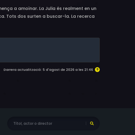
comença a amoïnar. La Julia és realment en un
a. Tots dos surten a buscar-la. La recerca
l'illa, on s'assabenten que la Julia investiga
dom, sucursal dels agressius White Eagles de
d arriba a Usedom per ocupar la plaça de
 davant la costa d'Usedom. Pertany a l'home
Darrera actualització: 5 d'agost de 2026 a les 21:46