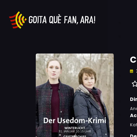
C
Di
An
Ac
Kat
De