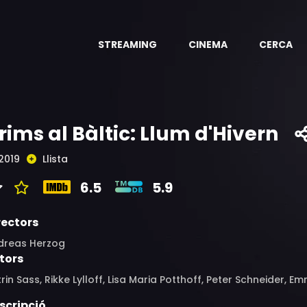
STREAMING
CINEMA
CERCA
rims al Bàltic: Llum d'Hivern
2019
Llista
6.5
5.9
rectors
dreas Herzog
tors
rin Sass, Rikke Lylloff, Lisa Maria Potthoff, Peter Schneider, E
scripció