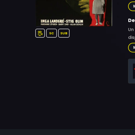
Lin
Gar
Eri
De
Mon
Un 
Bri
SC
SUB
dis
Gös
se