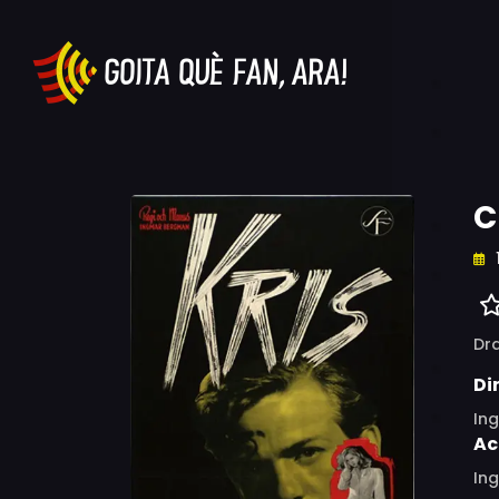
C
Dr
Di
In
Ac
Ing