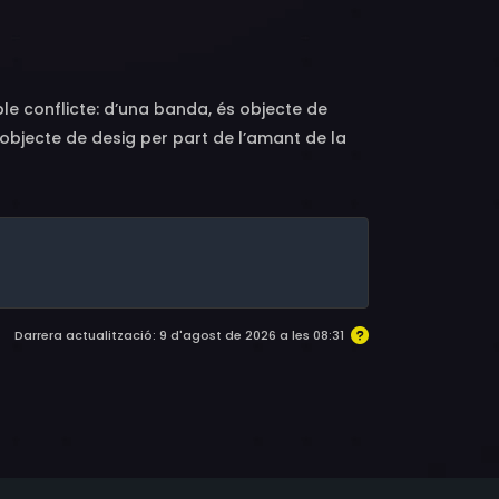
or Andersson, John Melin, Siv Thulin, Hariette
tröm, Maud Hyttenberg, Manetta Ryberg, Karl
 Dahlström, Holger Höglund, Ulf Johansson,
, Erik Liebel, Hjördis Gille, Rune Ottoson,
e conflicte: d’una banda, és objecte de
 Otto Adelby, Hanna Adelby, Oscar Heurlin,
s objecte de desig per part de l’amant de la
Darrera actualització: 9 d'agost de 2026 a les 08:31