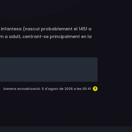
 Buffery, Anne Canovas, Elpidia Carrillo,
ray Melvin, Jack Watson, Hal Yamanouchi,
arles Borromel, Tony Camilleri, Scott Coffey,
Antonio Marsina, David Mills, Lino Mintoff,
a infantesa (nascut probablement el 1451 a
Jean-François Poron, Erik Schumann, Gregory
om a adult, centrant-se principalment en la
inz Weiss, John Suda
rés que Portugal rebutgés la seva proposta
 les intrigues palatines a Espanya i així
Darrera actualització: 5 d'agost de 2026 a les 00:41