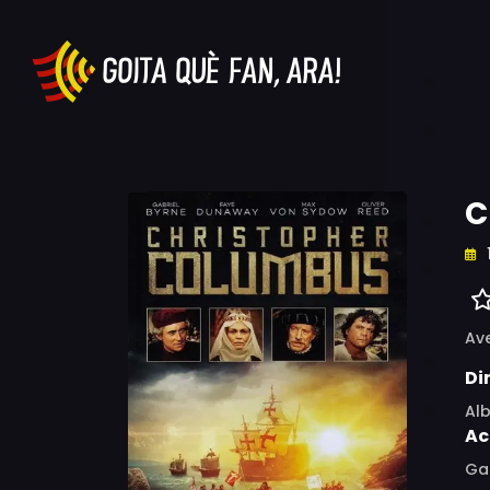
C
Av
Di
Al
Ac
Gab