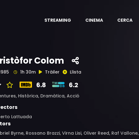
STREAMING
CINEMA
CERCA
ristòfor Colom
1985
1h 30m
Tràiler
Llista
6.8
6.2
entures,
Històrica,
Dramàtica,
Acció
rectors
berto Lattuada
tors
riel Byrne, Rossano Brazzi, Virna Lisi, Oliver Reed, Raf Vallone