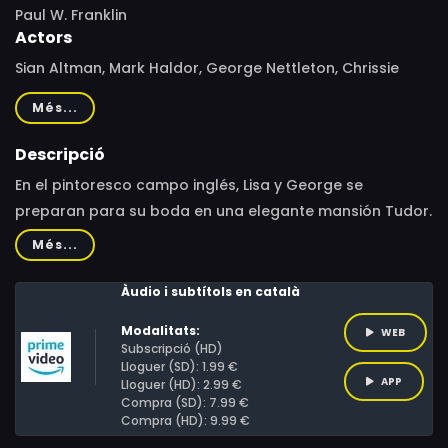
Paul W. Franklin
Actors
Sian Altman, Mark Haldor, George Nettleton, Chrissie
Wunna, Beatrice Fletcher, Stephen Staley, Sofia Lacey,
Més...
Chris Cordell, Sarah Alexandra Marks, Eva Ray, Antonia
Whillans, Sarah T. Cohen, Kate Sandison, Richard Harfst,
Descripció
Clint Gordon, Ellis Tustin, Samantha Fields, Danielle
En el pintoresco campo inglés, Lisa y George se
Ronald
preparan para su boda en una elegante mansión Tudor.
La emoción es palpable entre amigos y familiares, pero
Més...
la calma se rompe cuando un cocodrilo enfurecido,
escapado de un zoológico cercano, decide interrumpir
Àudio i subtítols en català
la celebración. La pareja a unirse con un grupo de
Modalitats:
WEB
personajes excéntricos mientras el reptil siembra el
Subscripció (HD)
caos.
Lloguer (SD): 1.99 €
APP
Lloguer (HD): 2.99 €
Compra (SD): 7.99 €
Compra (HD): 9.99 €