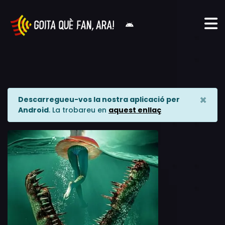
×
Descarregueu-vos la nostra aplicació per
Android
. La trobareu en
aquest enllaç